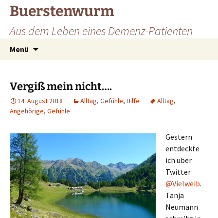
Zum
Buerstenwurm
Inhalt
Aus dem Leben eines Demenz-Patienten
springen
Suchen
Menü
nach:
Vergiß mein nicht….
14. August 2018
Alltag
,
Gefühle
,
Hilfe
Alltag
,
Angehörige
,
Gefühle
Gestern
entdeckte
ich über
Twitter
@Vielweib
.
Tanja
Neumann