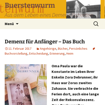
Zum
Buerstenwurm
Inhalt
Aus dem Leben eines Demenz-Patienten
springen
Suchen
Menü
nach:
Demenz für Anfänger – Das Buch
11. Februar 2017
Angehörige
,
Bücher
,
Persönliches
Buchvorstellung
,
Entscheidung
,
Erinnerung
,
Heim
Oma Paula war die
Konstante im Leben ihrer
Enkelin Zora Debrunner; ihr
Haus war Zoras zweites
Zuhause. Sie verbrachte die
Ferien dort, auch eine lange
Zeit der Rekonvaleszenz.