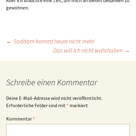
Aber ich brauchte eine Zeit, um mich an diesen Gedanken zu
gewöhnen.
Beitragsnavigation
←
Saddam kommt heute nicht mehr
Das will ich nicht wahrhaben
→
Schreibe einen Kommentar
Deine E-Mail-Adresse wird nicht veröffentlicht.
Erforderliche Felder sind mit
*
markiert
Kommentar
*