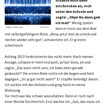
schaute mich dann
erschrocken an, roch
unter den Achseln und
sagte: „Ohje! Na dann geh
ich mal!“
Wenig später
kam er stolz aus dem Bad
mit selbstgefälligem Blick. „Wow, jetzt bist du schick und
riechst wieder sehr gut“, antwortete ich. Er grinste
schelmisch.
Anfang 2013 funktionierte das nicht mehr. Nach meiner
Ansage, schaute er mich erstaunt, ja fast böse, an und
sagte: „Das kann nicht sein, ich habe eben gerade
geduscht!“ Die ersten Male rollte ich die Augen und hielt
dagegen: „Ist ja gar nicht wahr!“ Er stapfte beleidigt davon.
Ich zuckte mit den Achseln und ging hoch in meine
Wohnung.
Für mich war das schwer auszuhalten. Denn er roch nach
einer Woche fürchterlich. Erst dachte ich: „Gut, das muss ich