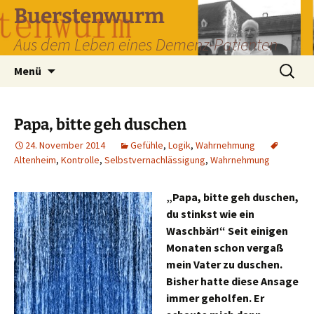
Zum
Buerstenwurm
Inhalt
Aus dem Leben eines Demenz-Patienten
springen
Suchen
Menü
nach:
Papa, bitte geh duschen
24. November 2014
Gefühle
,
Logik
,
Wahrnehmung
Altenheim
,
Kontrolle
,
Selbstvernachlässigung
,
Wahrnehmung
„Papa, bitte geh duschen,
du stinkst wie ein
Waschbär!“ Seit einigen
Monaten schon vergaß
mein Vater zu duschen.
Bisher hatte diese Ansage
immer geholfen. Er