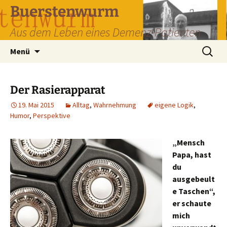
Zum
Buerstenwurm
Inhalt
Aus dem Leben eines Demenz-Patienten
springen
Suchen
Menü
nach:
Der Rasierapparat
19. Mai 2015
Alltag
,
Wahrnehmung
eigene Logik
,
Humor
,
Perspektive
„Mensch
Papa, hast
du
ausgebeult
e Taschen“,
er schaute
mich