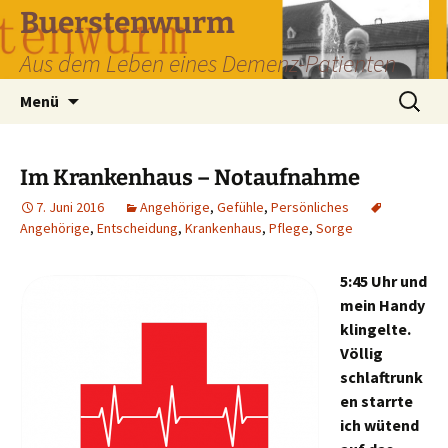
Zum
Buerstenwurm
Inhalt
Aus dem Leben eines Demenz-Patienten
springen
Suchen
Menü
nach:
Im Krankenhaus – Notaufnahme
7. Juni 2016
Angehörige
,
Gefühle
,
Persönliches
Angehörige
,
Entscheidung
,
Krankenhaus
,
Pflege
,
Sorge
5:45 Uhr und
mein Handy
klingelte.
Völlig
schlaftrunk
en starrte
ich wütend