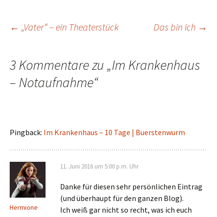
Beitragsnavigation
←
„Vater“ – ein Theaterstück
Das bin ich
→
3 Kommentare zu „
Im Krankenhaus
– Notaufnahme
“
Pingback:
Im Krankenhaus – 10 Tage | Buerstenwurm
11. Juni 2016 um 5:00 p.m. Uhr
Danke für diesen sehr persönlichen Eintrag
(und überhaupt für den ganzen Blog).
Hermione
Ich weiß gar nicht so recht, was ich euch